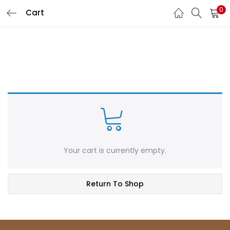
0
Cart
LOGIN
Enter your username and password to login.
Remember me
Login
Your cart is currently empty.
Lost password?
Return To Shop