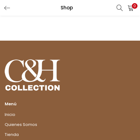
0
Shop
LOGIN
Enter your username and password to login.
Remember me
Login
Lost password?
Menú
Inicio
Quienes Somos
Tienda