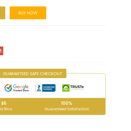
BUY NOW
GUARANTEED SAFE CHECKOUT
 $5
100%
to Rico
Guaranteed Satisfaction