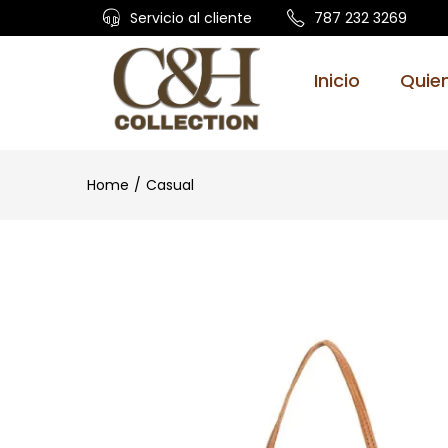
Servicio al cliente
787 232 3269
Inicio
Quie
Home
Casual