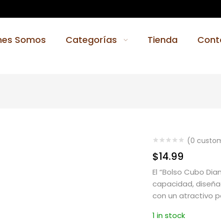
nes Somos
Categorías
Tienda
Cont
(
0
custom
$
14.99
El “Bolso Cubo Di
capacidad, diseña
con un atractivo 
1 in stock