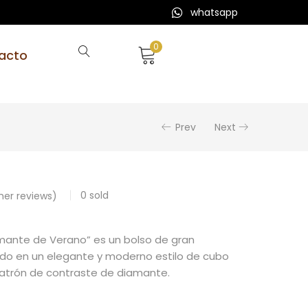
whatsapp
0
acto
Prev
Next
0
sold
er reviews)
amante de Verano” es un bolso de gran
do en un elegante y moderno estilo de cubo
patrón de contraste de diamante.