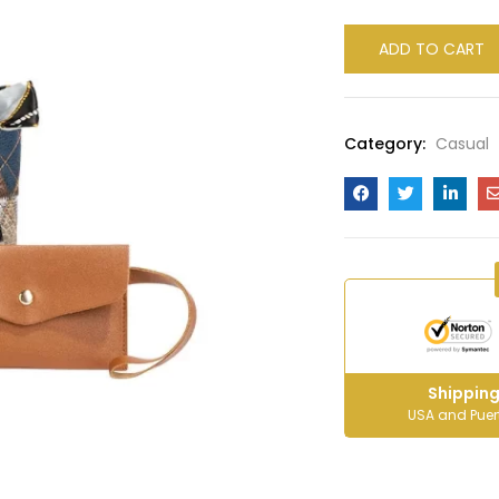
ADD TO CART
Category:
Casual
Shipping
USA and Puer