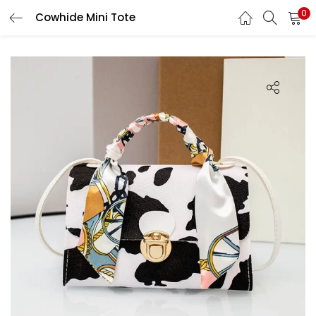
0
Cowhide Mini Tote
LOGIN
Enter your username and password to login.
Remember me
Login
Lost password?