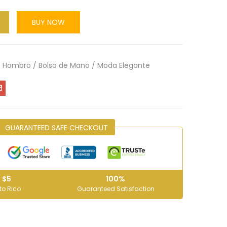
BUY NOW
e Hombro / Bolso de Mano / Moda Elegante
GUARANTEED SAFE CHECKOUT
 $5
100%
to Rico
Guaranteed Satisfaction