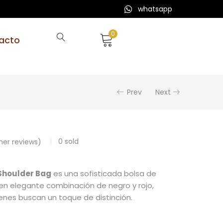
whatsapp
0
acto
Prev
Next
0
sold
er reviews)
Shoulder Bag
es una sofisticada bolsa de
 elegante combinación de negro y rojo,
enes buscan un toque de distinción.