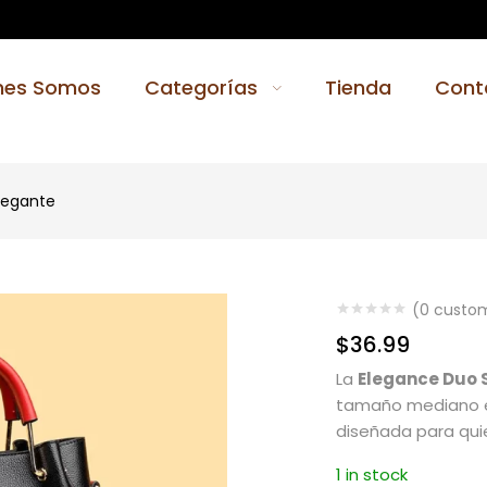
nes Somos
Categorías
Tienda
Cont
legante
(
0
custom
$
36.99
La
Elegance Duo 
tamaño mediano en
diseñada para qui
1 in stock