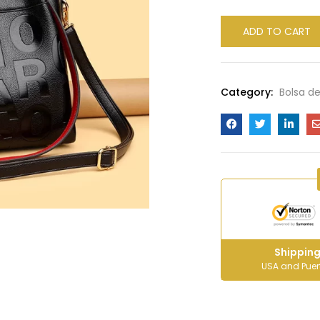
ADD TO CART
Category:
Bolsa d
Shipping
USA and Puer