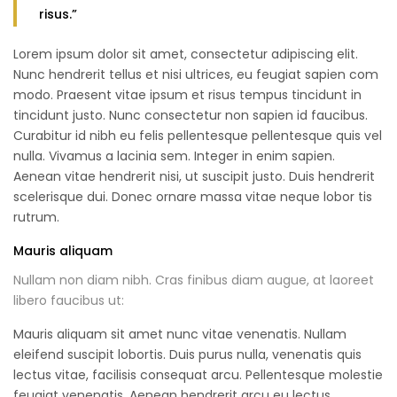
risus.”
Lorem ipsum dolor sit amet, consectetur adipiscing elit.
Nunc hendrerit tellus et nisi ultrices, eu feugiat sapien com
modo. Praesent vitae ipsum et risus tempus tincidunt in
tincidunt justo. Nunc consectetur non sapien id faucibus.
Curabitur id nibh eu felis pellentesque pellentesque quis vel
nulla. Vivamus a lacinia sem. Integer in enim sapien.
Aenean vitae hendrerit nisi, ut suscipit justo. Duis hendrerit
scelerisque dui. Donec ornare massa vitae neque lobor tis
rutrum.
Mauris aliquam
Nullam non diam nibh. Cras finibus diam augue, at laoreet
libero faucibus ut:
Mauris aliquam sit amet nunc vitae venenatis. Nullam
eleifend suscipit lobortis. Duis purus nulla, venenatis quis
lectus vitae, facilisis consequat arcu. Pellentesque molestie
feugiat venenatis. Aenean hendrerit arcu eu lectus