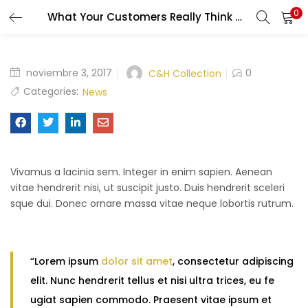
0
What Your Customers Really Think About Your fashion?
LOGIN
Enter your username and password to login.
noviembre 3, 2017
0
C&H Collection
Categories:
News
Remember me
Vivamus a lacinia sem. Integer in enim sapien. Aenean
vitae hendrerit nisi, ut suscipit justo. Duis hendrerit sceleri
Login
sque dui. Donec ornare massa vitae neque lobortis rutrum.
Lost password?
“Lorem ipsum
dolor sit amet
, consectetur adipiscing
elit. Nunc hendrerit tellus et nisi ultra trices, eu fe
ugiat sapien commodo. Praesent vitae ipsum et