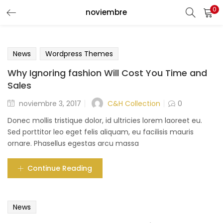
0
noviembre
LOGIN
Enter your username and password to login.
News
Wordpress Themes
Why Ignoring fashion Will Cost You Time and
Sales
C&H Collection
noviembre 3, 2017
0
Remember me
Donec mollis tristique dolor, id ultricies lorem laoreet eu.
Sed porttitor leo eget felis aliquam, eu facilisis mauris
Login
ornare. Phasellus egestas arcu massa
Lost password?
Continue Reading
News